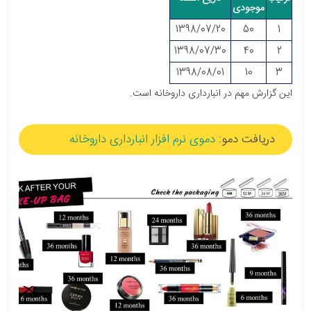
موجودی
1398/07/​20
50
1
​1398/07/​30
40
2
​1398
/08/​01
10
3
این گزارش مهم در انبارداری داروخانه است.
دریافت دمو:
دموی نرم افزار انبارداری داروخانه