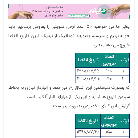
یعنی ما می خواهیم 150 عدد قرص تقویتی را بفروش برسانیم. باید
حواله بزنیم و سیستم بصورت اتوماتیک از نزدیک ترین تاریخ انقضا
خروج می دهد. یعنی :
تعداد
ترتیب
تاریخ انقضا
خروجی
​1398
/07/​15
100
1
​1398
/07/​20
50
2
که بصورت سیستمی این اتفاق رخ می دهد و انباردار نیازی به بخاطر
سپردن تاریخ ها ندارد
و این یکی از مزایای انبار آنلاین است
.
گزارش این کالای بخصوص بصورت زیر است:
تعداد
ترتیب
تاریخ انقضا
موجودی
​1398
/07/​20
150
1