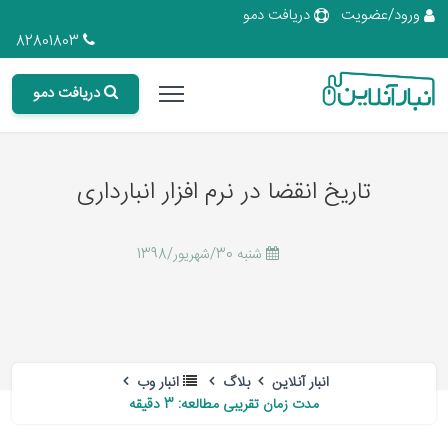
ورود/عضویت
دریافت دمو
82801803
دریافت دمو
تاریخ انقضا در نرم افزار انبارداری
شنبه 30/شهریور/1398
انبار آنلاین
بلاگ
انبار وب
مدت زمان تقریبی مطالعه: 3 دقیقه