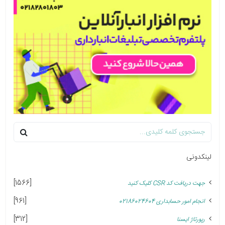
لینکدونی
[1566]
جهت دریافت کد CSR کلیک کنید
[961]
انجام امور حسابداری 02186024604
[312]
رپورتاژ ایسنا