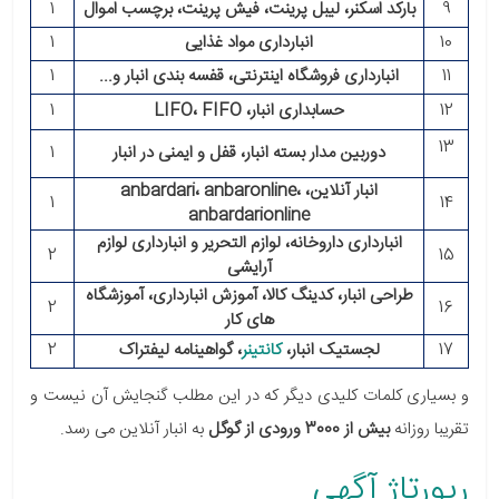
9
بارکد اسکنر، لیبل پرینت، فیش پرینت، برچسب اموال
1
10
انبارداری مواد غذایی
1
11
انبارداری فروشگاه اینترنتی، قفسه بندی انبار و...
1
12
حسابداری انبار، LIFO، FIFO
1
13
دوربین مدار بسته انبار، قفل و ایمنی در انبار
1
انبار آنلاین، anbardari، anbaronline،
1
14
anbardarionline
انبارداری داروخانه، لوازم التحریر و انبارداری لوازم
2
15
آرایشی
طراحی انبار، کدینگ کالا، آموزش انبارداری، آموزشگاه
2
16
های کار
17
لجستیک انبار،
کانتینر
، گواهینامه لیفتراک
2
و بسیاری کلمات کلیدی دیگر که در این مطلب گنجایش آن نیست و
تقریبا روزانه
بیش از 3000 ورودی از گوگل
به انبار آنلاین می رسد.
رپورتاژ آگهی