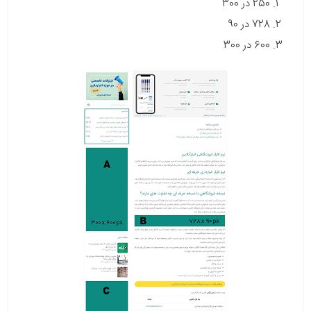
250 در 300
728 در 90
600 در 300