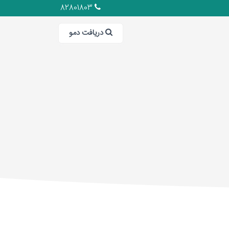
82801803
دریافت دمو