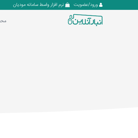
ورود/عضویت
نرم افزار واسط سامانه مودیان
محص