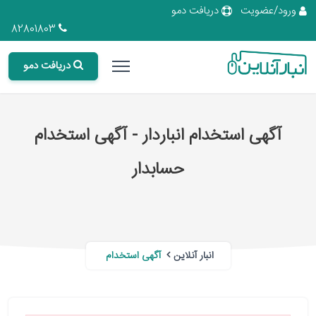
ورود/عضویت
دریافت دمو
82801803
دریافت دمو
آگهی استخدام انباردار - آگهی استخدام
حسابدار
انبار آنلاین
آگهی استخدام