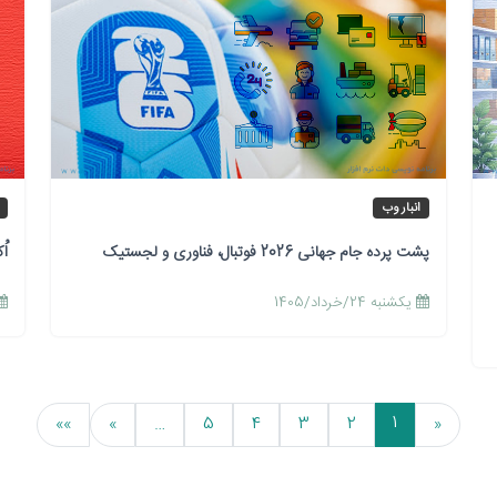
انبار وب
پشت پرده جام جهانی 2026 فوتبال، فناوری و لجستیک
اُ
يكشنبه 24/خرداد/1405
1
»»
»
…
5
4
3
2
«