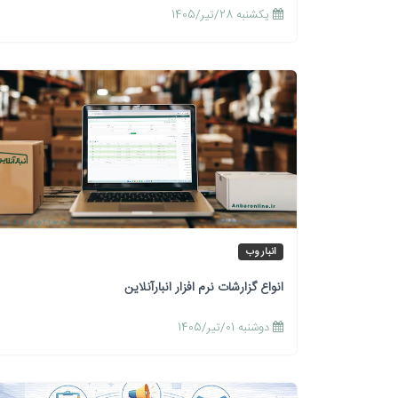
يكشنبه 28/تیر/1405
انبار وب
انواع گزارشات نرم افزار انبارآنلاین
دوشنبه 01/تیر/1405