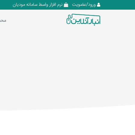
ورود/عضویت
نرم افزار واسط سامانه مودیان
محص