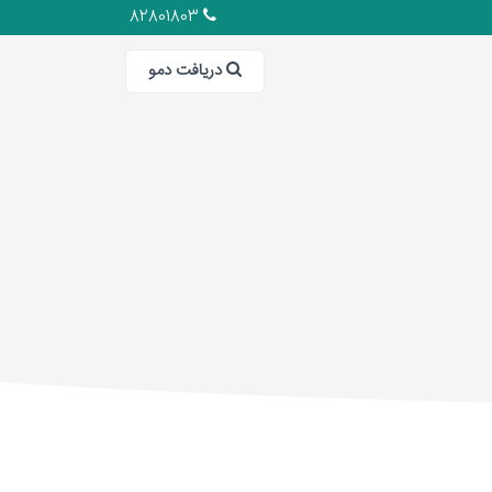
82801803
دریافت دمو