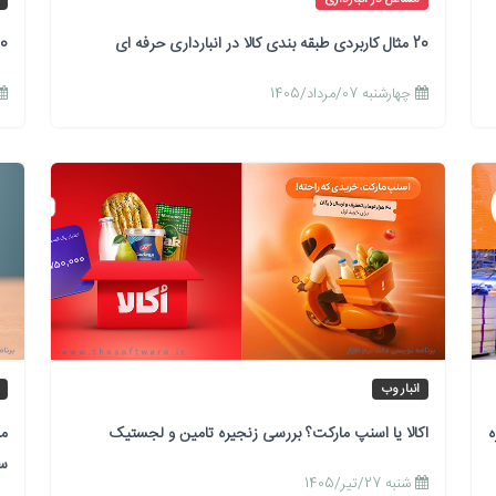
20 مثال کاربردی طبقه بندی کالا در انبارداری حرفه ای
10 شاخص کلیدی عملکرد KPI انبار که 
چهارشنبه 07/مرداد/1405
انبار وب
ه
اکالا یا اسنپ مارکت؟ بررسی زنجیره تامین و لجستیک
مح
سر
شنبه 27/تیر/1405