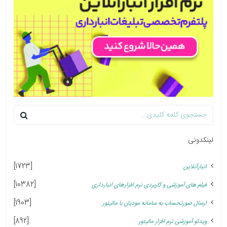
لینکدونی
[1723]
انبارآنلاین
[10382]
فیلم های آموزشی و کاربردی نرم افزارهای انبارداری
[1903]
ارسال صورتحساب به سامانه مودیان با مالیتور
[892]
ویدئو آموزشی نرم افزار مالیتور