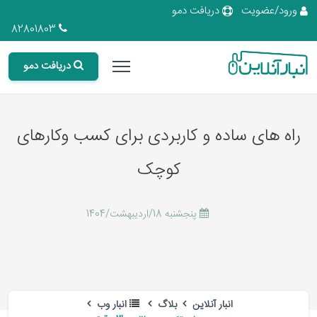
ورود/عضویت
دریافت دمو
82801803
دریافت دمو
راه های ساده و کاربردی برای کسب وکارهای
کوچک
پنجشنبه 18/اردیبهشت/1404
انبار آنلاین
بلاگ
انبار وب