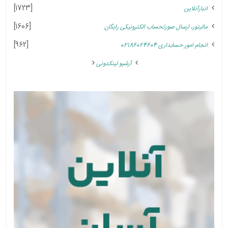
[1723]
انبارآنلاین
[1606]
مالیتور، ارسال صورتحساب الکترونیکی رایگان
[962]
انجام امور حسابداری 02186024604
آرشیو لینکدونی