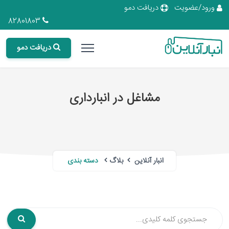
ورود/عضویت
دریافت دمو
82801803
دریافت دمو
مشاغل در انبارداری
انبار آنلاین
بلاگ
دسته بندی