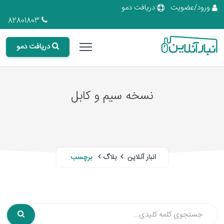
ورود/عضویت
دریافت دمو
82801803
دریافت دمو
نسخه سیم و کابل
انبار آنلاین
بلاگ
برچسب