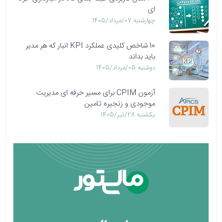
ای
چهارشنبه 07/مرداد/1405
10 شاخص کلیدی عملکرد KPI انبار که هر مدیر
باید بداند
دوشنبه 05/مرداد/1405
آزمون CPIM برای مسیر حرفه ای مدیریت
موجودی و زنجیره تامین
يكشنبه 28/تیر/1405