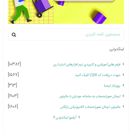
لینکدونی
[10382]
فیلم های آموزشی و کاربردی نرم افزارهای انبارداری
[1567]
جهت دریافت کد CSR کلیک کنید
[313]
رپورتاژ ایسنا
[1903]
ارسال صورتحساب به سامانه مودیان با مالیتور
[1606]
مالیتور، ارسال صورتحساب الکترونیکی رایگان
آرشیو لینکدونی