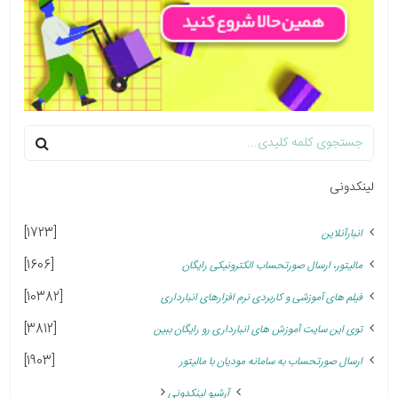
لینکدونی
[1723]
انبارآنلاین
[1606]
مالیتور، ارسال صورتحساب الکترونیکی رایگان
[10382]
فیلم های آموزشی و کاربردی نرم افزارهای انبارداری
[3812]
توی این سایت آموزش های انبارداری رو رایگان ببین
[1903]
ارسال صورتحساب به سامانه مودیان با مالیتور
آرشیو لینکدونی