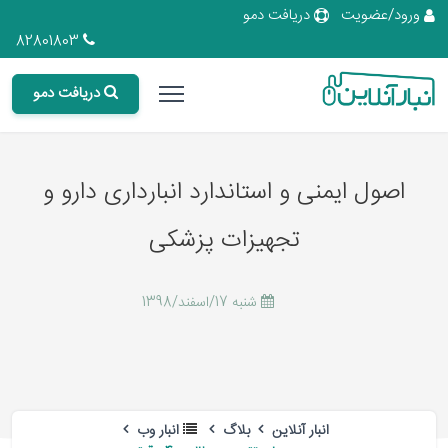
ورود/عضویت
دریافت دمو
82801803
دریافت دمو
اصول ایمنی و استاندارد انبارداری دارو و
تجهیزات پزشکی
شنبه 17/اسفند/1398
انبار آنلاین
بلاگ
انبار وب