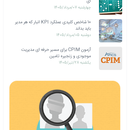
ای
چهارشنبه 07/مرداد/1405
10 شاخص کلیدی عملکرد KPI انبار که هر مدیر
باید بداند
دوشنبه 05/مرداد/1405
آزمون CPIM برای مسیر حرفه ای مدیریت
موجودی و زنجیره تامین
يكشنبه 28/تیر/1405