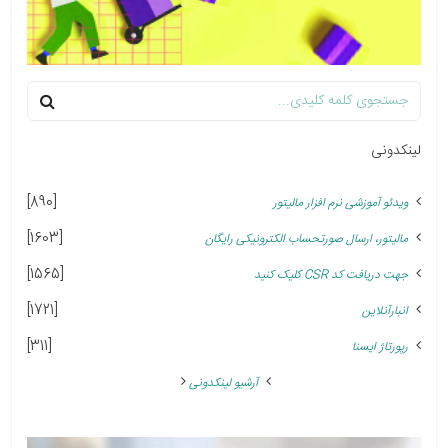
لینکدونی
[890]
ویدئو آموزشی نرم افزار مالیتور
[1603]
مالیتور، ارسال صورتحساب الکترونیکی رایگان
[1565]
جهت دریافت کد CSR کلیک کنید
[1721]
انبارآنلاین
[311]
رپورتاژ ایسنا
آرشیو لینکدونی