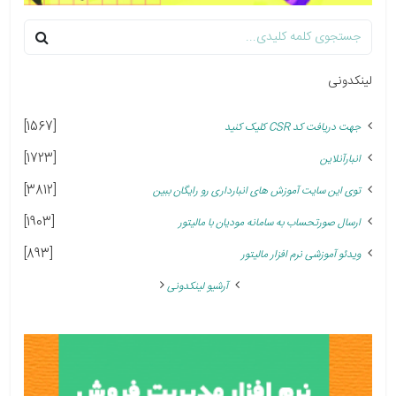
لینکدونی
[1567]
جهت دریافت کد CSR کلیک کنید
[1723]
انبارآنلاین
[3812]
توی این سایت آموزش های انبارداری رو رایگان ببین
[1903]
ارسال صورتحساب به سامانه مودیان با مالیتور
[893]
ویدئو آموزشی نرم افزار مالیتور
آرشیو لینکدونی