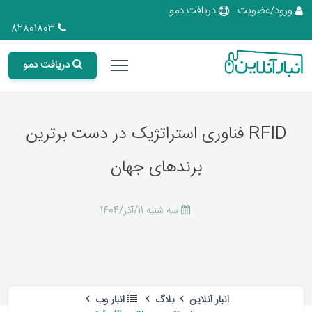
ورود/عضویت
دریافت دمو
82801803
دریافت دمو
RFID فناوری استراتژیک در دست برترین
برندهای جهان
سه شنبه 11/آذر/1404
انبار آنلاین
بلاگ
انبار وب