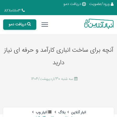
ورود/عضویت
دریافت دمو
82801803
دریافت دمو
آنچه برای ساخت انباری کارآمد و حرفه ای نیاز
دارید
سه شنبه 30/اردیبهشت/1404
انبار آنلاین
بلاگ
انبار وب