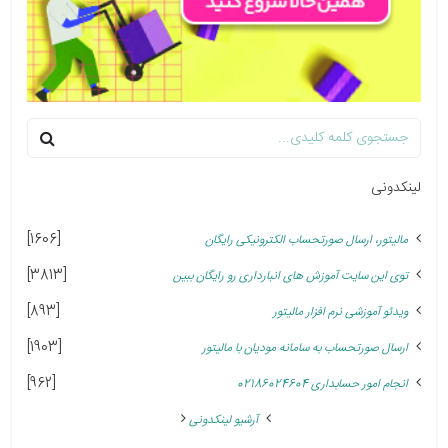
لینکدونی
[1606]
مالیتور، ارسال صورتحساب الکترونیکی رایگان
[3813]
توی این سایت آموزش های انبارداری رو رایگان ببین
[893]
ویدئو آموزشی نرم افزار مالیتور
[1903]
ارسال صورتحساب به سامانه مودیان با مالیتور
[962]
انجام امور حسابداری 02186024604
آرشیو لینکدونی