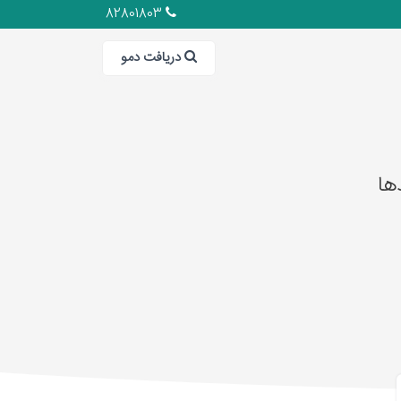
82801803
دریافت دمو
ها