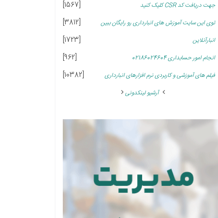
[1567]
جهت دریافت کد CSR کلیک کنید
[3812]
توی این سایت آموزش های انبارداری رو رایگان ببین
[1723]
انبارآنلاین
[962]
انجام امور حسابداری 02186024604
[10382]
فیلم های آموزشی و کاربردی نرم افزارهای انبارداری
آرشیو لینکدونی