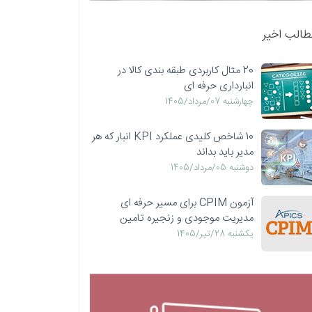
طالب اخیر
20 مثال کاربردی طبقه بندی کالا در
انبارداری حرفه ای
چهارشنبه 07/مرداد/1405
10 شاخص کلیدی عملکرد KPI انبار که هر
مدیر باید بداند
دوشنبه 05/مرداد/1405
آزمون CPIM برای مسیر حرفه ای
مدیریت موجودی و زنجیره تامین
يكشنبه 28/تیر/1405