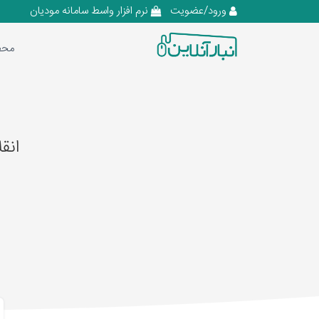
ورود/عضویت
نرم افزار واسط سامانه مودیان
محص
انق