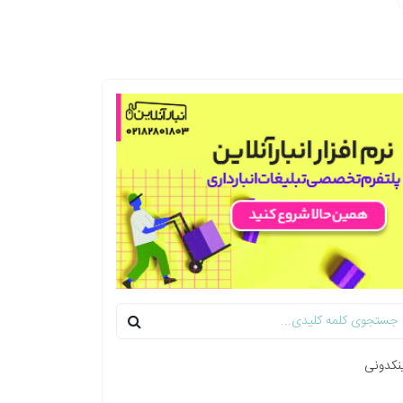
نکدونی