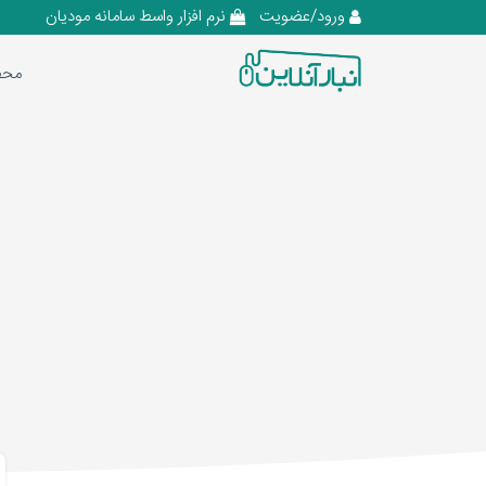
ورود/عضویت
نرم افزار واسط سامانه مودیان
محص