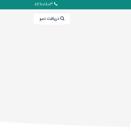
82801803
دریافت دمو