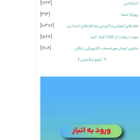
[1723]
انبارآنلاین
[313]
رپورتاژ ایسنا
[10382]
فیلم های آموزشی و کاربردی نرم افزارهای انبارداری
[1567]
جهت دریافت کد CSR کلیک کنید
[1606]
مالیتور، ارسال صورتحساب الکترونیکی رایگان
آرشیو لینکدونی