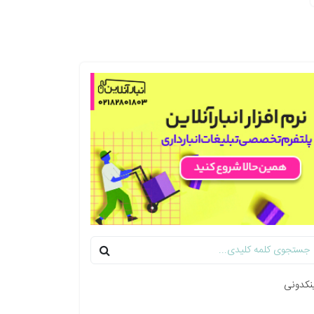
نکدونی