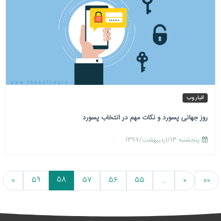
انبار وب
روز جهانی پسورد و نکات مهم در انتخاب پسورد
پنجشنبه 13/اردیبهشت/1397
58
»
59
57
56
55
…
«
««