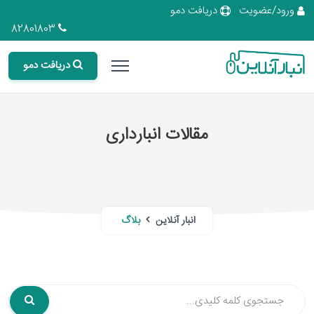
ورود/عضویت
دریافت دمو
82801803
دریافت دمو
مقالات انبارداری
انبار آنلاین
بلاگ