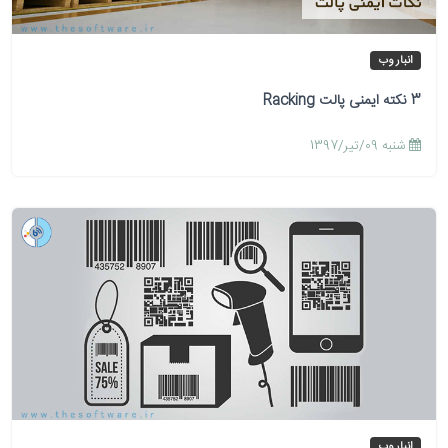
انبار وب
3 نکته ایمنی پالت Racking
شنبه 09/تیر/1397
انبار وب