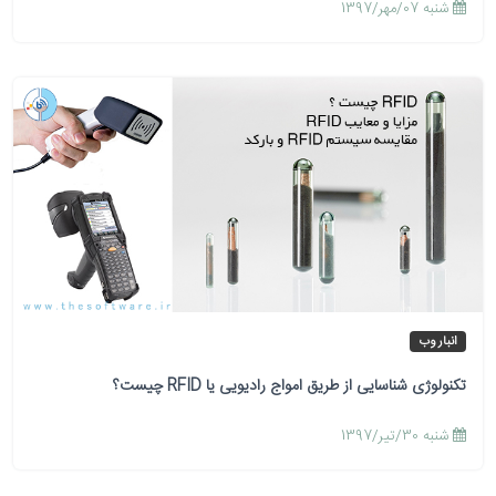
شنبه 07/مهر/1397
انبار وب
تکنولوژی شناسایی از طریق امواج رادیویی یا RFID چیست؟
شنبه 30/تیر/1397