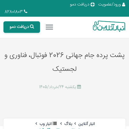
ورود/عضویت
دریافت دمو
82801803
دریافت دمو
پشت پرده جام جهانی 2026 فوتبال، فناوری و
لجستیک
يكشنبه 24/خرداد/1405
انبار آنلاین
بلاگ
انبار وب