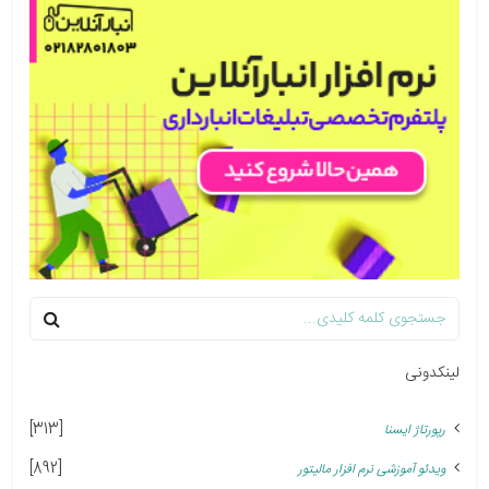
لینکدونی
[313]
رپورتاژ ایسنا
[892]
ویدئو آموزشی نرم افزار مالیتور