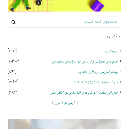
لینکدونی
[313]
رپورتاژ ایسنا
[10382]
فیلم های آموزشی و کاربردی نرم افزارهای انبارداری
[892]
ویدئو آموزشی نرم افزار مالیتور
[1567]
جهت دریافت کد CSR کلیک کنید
[3812]
توی این سایت آموزش های انبارداری رو رایگان ببین
آرشیو لینکدونی