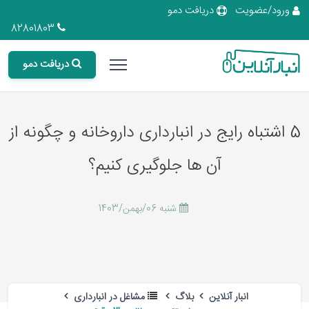
ورود/عضویت
دریافت دمو
82801803
دریافت دمو
5 اشتباه رایج در انبارداری داروخانه و چگونه از
آن ها جلوگیری کنیم؟
شنبه 06/بهمن/1403
انبار آنلاین
بلاگ
مشاغل در انبارداری