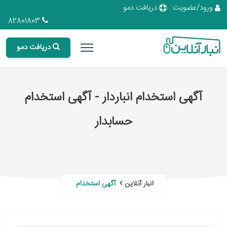
ورود/عضویت
دریافت دمو
82801803
دریافت دمو
آگهی استخدام انباردار - آگهی استخدام
حسابدار
انبار آنلاین
آگهی استخدام