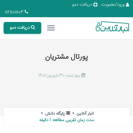
ورود/عضویت
دریافت دمو
82801803
دریافت دمو
پورتال مشتریان
چهارشنبه 30/شهریور/1401
انبار آنلاین
پایگاه دانش
مدت زمان تقریبی مطالعه: 1 دقیقه