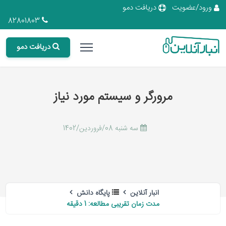
ورود/عضویت
دریافت دمو
82801803
دریافت دمو
مرورگر و سیستم مورد نیاز
سه شنبه 08/فروردین/1402
انبار آنلاین
پایگاه دانش
مدت زمان تقریبی مطالعه: 1 دقیقه