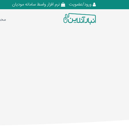
ورود/عضویت
نرم افزار واسط سامانه مودیان
محص