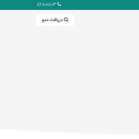
82801803
دریافت دمو