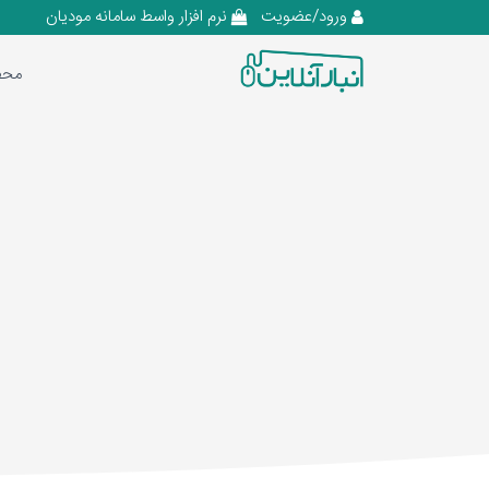
ورود/عضویت
نرم افزار واسط سامانه مودیان
محص