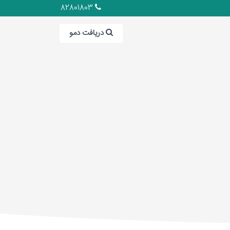
82801803
دریافت دمو