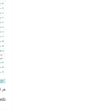
هر ک
نکته