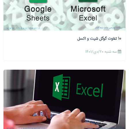
10 تفاوت گوگل شیت و اکسل
سه شنبه 20/دی/1401