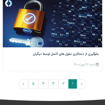
جلوگیری از دستکاری سلول های اکسل توسط دیگران
شنبه 17/مهر/1400
1
»
5
4
3
2
«