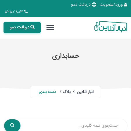
ورود/عضویت
دریافت دمو
82801803
دریافت دمو
حسابداری
انبار آنلاین
بلاگ
دسته بندی