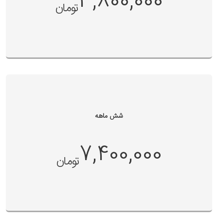
3,800,000
تومان
شش ماهه
7,400,000
تومان