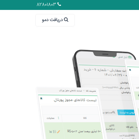
82801803
دریافت دمو