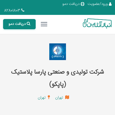
ورود/عضویت
دریافت دمو
82801803
دریافت دمو
شرکت تولیدی و صنعتی پارسا پلاستیک
(پاپکو)
تهران
تهران