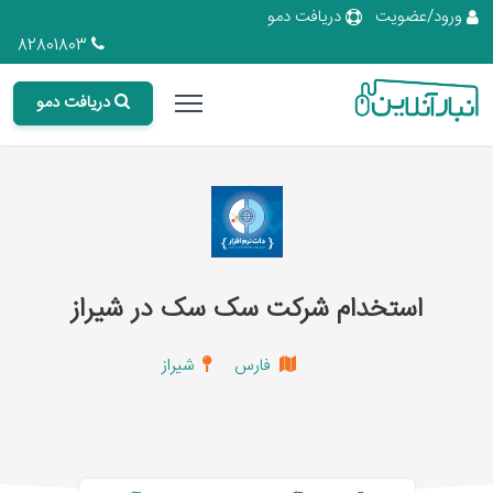
ورود/عضویت
دریافت دمو
82801803
دریافت دمو
استخدام شرکت سک سک در شیراز
فارس
شیراز