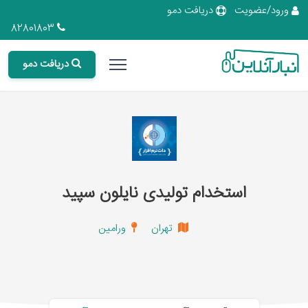
ورود/عضویت
دریافت دمو
82801803
دریافت دمو
استخدام تولیدی نایلون سپید
تهران
ورامین