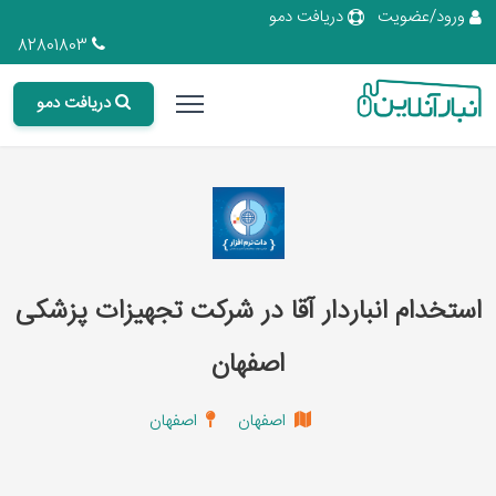
ورود/عضویت
دریافت دمو
82801803
دریافت دمو
استخدام انباردار آقا در شرکت تجهیزات پزشکی
اصفهان
اصفهان
اصفهان